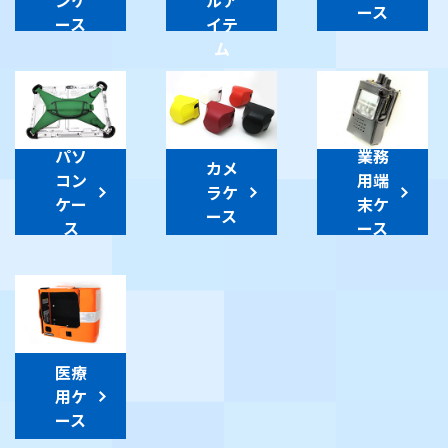
ース
ース
イテ
ム
パソ
業務
カメ
コン
用端
ラケ
ケー
末ケ
ース
ス
ース
医療
用ケ
ース