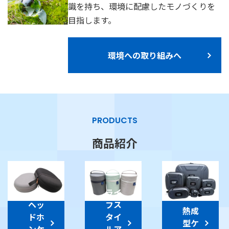
識を持ち、環境に配慮したモノづくりを
目指します。
環境への取り組みへ
PRODUCTS
商品紹介
ライ
ヘッ
フス
熱成
ドホ
タイ
型ケ
ンケ
ルア